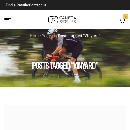
Find a Retailer
Contact us
0
Home Page
Posts tagged “VInyard”
POSTS TAGGED “VINYARD”